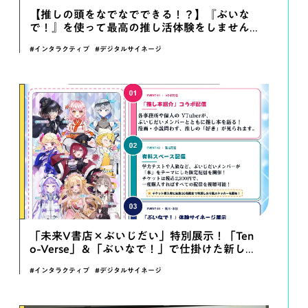
#ODN
#書体
【推しの頭をなでなでできる！？】『ぶいな
で！』を使って最高の推し活体験をしません
#その他
か？
#インタラクティブ
#デジタルサイネージ
「未来V書店×ぶいじだい」特別展示！「Ten
o-Verse」＆「ぶいなで！」で仕掛けた新しい
VTuberエンタメ体験の裏側【イベントレポー
#インタラクティブ
#デジタルサイネージ
ト】