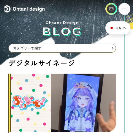
Ohtani-Design
BLOG
JA
カテゴリーで探す
#インタラクティブ
デジタルサイネージ
#プロジェクションマッピング
#動画制作・撮影
#デジタルサイネージ
#Webサイト制作
#DTPデザイン
#店舗装飾・設営
#商業施設のPOP
#SP企画
#ノベルティ企画
#化粧品の企画・販売