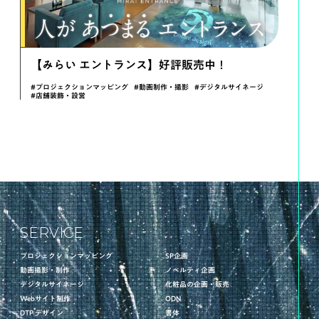
【みらい エントランス】好評販売中！
#プロジェクションマッピング
#動画制作・撮影
#デジタルサイネージ
#店舗装飾・設営
SERVICE
プロジェクションマッピング
SP企画
動画撮影・制作
ノベルティ企画
デジタルサイネージ
化粧品の企画・販売
Webサイト制作
ODN
DTP デザイン
書体