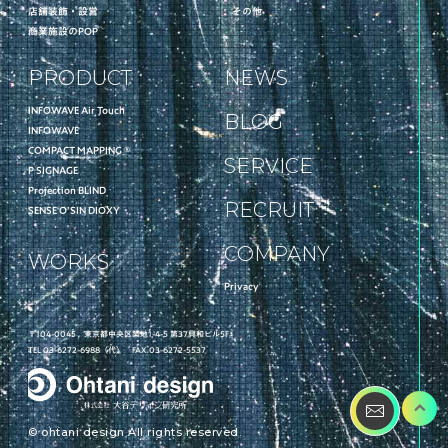
店舗装飾・設営
その他
商業施設のPOP
PRODUCT
NEWS
INFOWAVE Air Touch
BLOG
INFOWAVE
COMPACT MAPPING ®︎
SERVICE
P SIGNAGE
Projection BLIND
RECRUIT
SENSE O’SIN DIOXY
COMPANY
WORKS
Privacy
〒104-0045 東京都中央区築地1-4-5 第37興和ビル5F
TEL 03-6272-6988（代） FAX 03-6272-5537
© ohtani design All rights reserved.