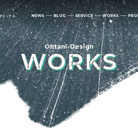
NEWS
BLOG
SERVICE
WORKS
PRO
ザインする。
Ohtani-Design
WORKS