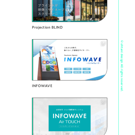
Projection BLIND
© ohtani design All rights reserved.
INFOWAVE