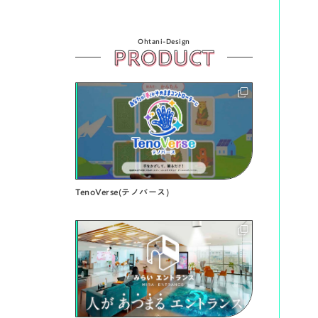
Ohtani-Design
PRODUCT
TenoVerse(テノバース)